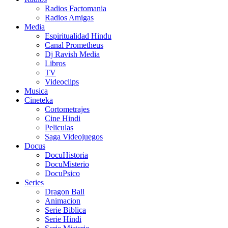
Radios Factomania
Radios Amigas
Media
Espiritualidad Hindu
Canal Prometheus
Dj Ravish Media
Libros
TV
Videoclips
Musica
Cineteka
Cortometrajes
Cine Hindi
Peliculas
Saga Videojuegos
Docus
DocuHistoria
DocuMisterio
DocuPsico
Series
Dragon Ball
Animacion
Serie Biblica
Serie Hindi