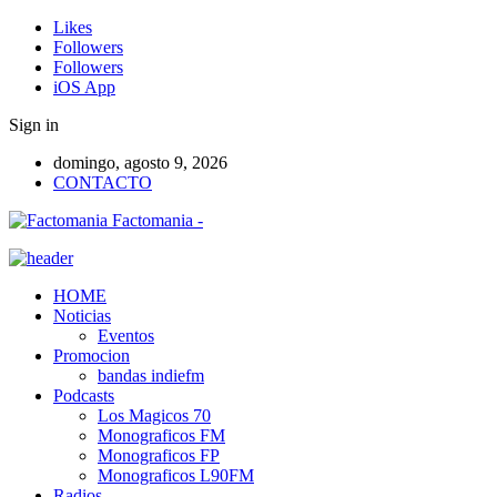
Likes
Followers
Followers
iOS App
Sign in
domingo, agosto 9, 2026
CONTACTO
Factomania -
HOME
Noticias
Eventos
Promocion
bandas indiefm
Podcasts
Los Magicos 70
Monograficos FM
Monograficos FP
Monograficos L90FM
Radios