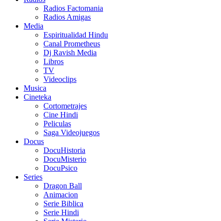
Radios Factomania
Radios Amigas
Media
Espiritualidad Hindu
Canal Prometheus
Dj Ravish Media
Libros
TV
Videoclips
Musica
Cineteka
Cortometrajes
Cine Hindi
Peliculas
Saga Videojuegos
Docus
DocuHistoria
DocuMisterio
DocuPsico
Series
Dragon Ball
Animacion
Serie Biblica
Serie Hindi