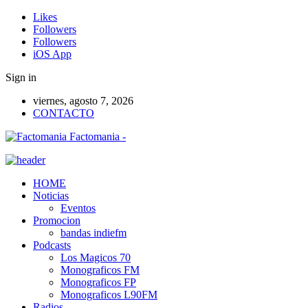
Likes
Followers
Followers
iOS App
Sign in
viernes, agosto 7, 2026
CONTACTO
Factomania -
HOME
Noticias
Eventos
Promocion
bandas indiefm
Podcasts
Los Magicos 70
Monograficos FM
Monograficos FP
Monograficos L90FM
Radios