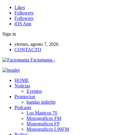
Likes
Followers
Followers
iOS App
Sign in
viernes, agosto 7, 2026
CONTACTO
Factomania -
HOME
Noticias
Eventos
Promocion
bandas indiefm
Podcasts
Los Magicos 70
Monograficos FM
Monograficos FP
Monograficos L90FM
Radios