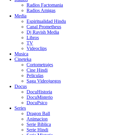
Radios Factomania
Radios Amigas
Media
Espiritualidad Hindu
Canal Prometheus
Dj Ravish Media
Libros
TV
Videoclips
Musica
Cineteka
Cortometrajes
Cine Hindi
Peliculas
Saga Videojuegos
Docus
DocuHistoria
DocuMisterio
DocuPsico
Series
Dragon Ball
Animacion
Serie Biblica
Serie Hindi