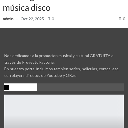
música disco
admin
Oct 22, 2025
0
0
Nos dedicamos a la promocion musical y cultural GRATUITA a
través de Proyecto Factoría.
En nuestro portal incluimos tambien series, peliculas, cortos, etc.
con players directos de Youtube y OK.ru
Promocion