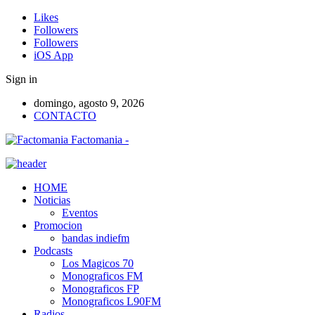
Likes
Followers
Followers
iOS App
Sign in
domingo, agosto 9, 2026
CONTACTO
Factomania -
HOME
Noticias
Eventos
Promocion
bandas indiefm
Podcasts
Los Magicos 70
Monograficos FM
Monograficos FP
Monograficos L90FM
Radios