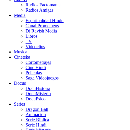
Radios Factomania
Radios Amigas
Media
Espiritualidad Hindu
Canal Prometheus
Dj Ravish Media
Libros
TV
Videoclips
Musica
Cineteka
Cortometrajes
Cine Hindi
Peliculas
Saga Videojuegos
Docus
DocuHistoria
DocuMisterio
DocuPsico
Series
Dragon Ball
Animacion
Serie Biblica
Serie Hindi