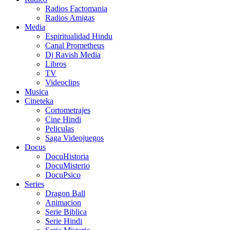
Radios Factomania
Radios Amigas
Media
Espiritualidad Hindu
Canal Prometheus
Dj Ravish Media
Libros
TV
Videoclips
Musica
Cineteka
Cortometrajes
Cine Hindi
Peliculas
Saga Videojuegos
Docus
DocuHistoria
DocuMisterio
DocuPsico
Series
Dragon Ball
Animacion
Serie Biblica
Serie Hindi