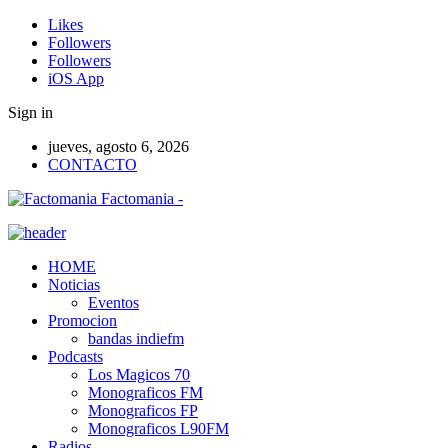
Likes
Followers
Followers
iOS App
Sign in
jueves, agosto 6, 2026
CONTACTO
Factomania -
HOME
Noticias
Eventos
Promocion
bandas indiefm
Podcasts
Los Magicos 70
Monograficos FM
Monograficos FP
Monograficos L90FM
Radios