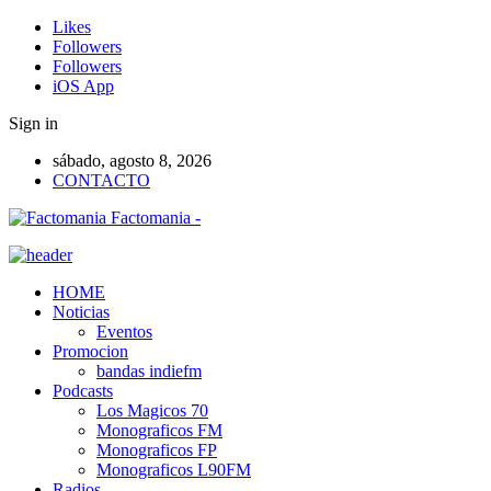
Likes
Followers
Followers
iOS App
Sign in
sábado, agosto 8, 2026
CONTACTO
Factomania -
HOME
Noticias
Eventos
Promocion
bandas indiefm
Podcasts
Los Magicos 70
Monograficos FM
Monograficos FP
Monograficos L90FM
Radios