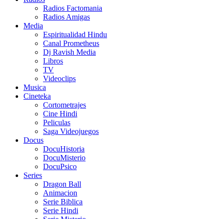
Radios Factomania
Radios Amigas
Media
Espiritualidad Hindu
Canal Prometheus
Dj Ravish Media
Libros
TV
Videoclips
Musica
Cineteka
Cortometrajes
Cine Hindi
Peliculas
Saga Videojuegos
Docus
DocuHistoria
DocuMisterio
DocuPsico
Series
Dragon Ball
Animacion
Serie Biblica
Serie Hindi