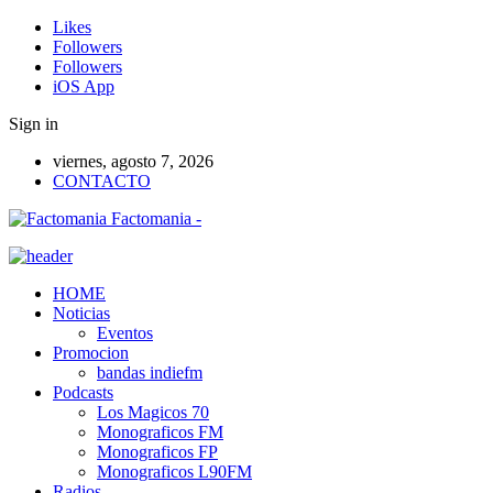
Likes
Followers
Followers
iOS App
Sign in
viernes, agosto 7, 2026
CONTACTO
Factomania -
HOME
Noticias
Eventos
Promocion
bandas indiefm
Podcasts
Los Magicos 70
Monograficos FM
Monograficos FP
Monograficos L90FM
Radios