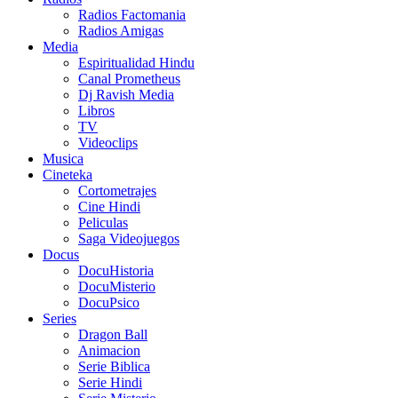
Radios Factomania
Radios Amigas
Media
Espiritualidad Hindu
Canal Prometheus
Dj Ravish Media
Libros
TV
Videoclips
Musica
Cineteka
Cortometrajes
Cine Hindi
Peliculas
Saga Videojuegos
Docus
DocuHistoria
DocuMisterio
DocuPsico
Series
Dragon Ball
Animacion
Serie Biblica
Serie Hindi