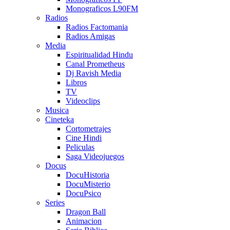
Monograficos L90FM
Radios
Radios Factomania
Radios Amigas
Media
Espiritualidad Hindu
Canal Prometheus
Dj Ravish Media
Libros
TV
Videoclips
Musica
Cineteka
Cortometrajes
Cine Hindi
Peliculas
Saga Videojuegos
Docus
DocuHistoria
DocuMisterio
DocuPsico
Series
Dragon Ball
Animacion