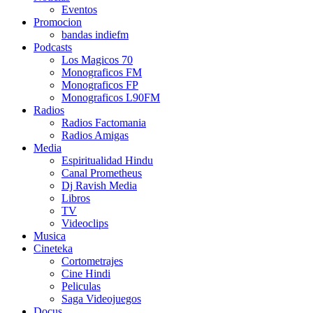
Eventos
Promocion
bandas indiefm
Podcasts
Los Magicos 70
Monograficos FM
Monograficos FP
Monograficos L90FM
Radios
Radios Factomania
Radios Amigas
Media
Espiritualidad Hindu
Canal Prometheus
Dj Ravish Media
Libros
TV
Videoclips
Musica
Cineteka
Cortometrajes
Cine Hindi
Peliculas
Saga Videojuegos
Docus