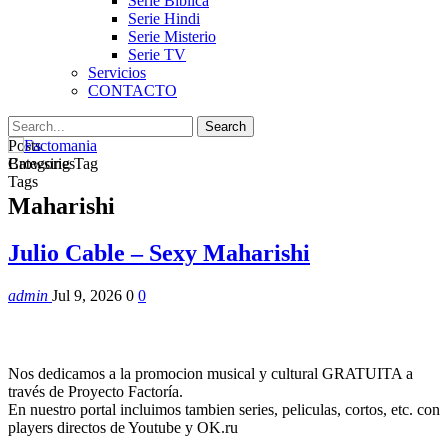
Serie Biblica
Serie Hindi
Serie Misterio
Serie TV
Servicios
CONTACTO
Posts
Categories
Browsing Tag
Tags
Maharishi
Julio Cable – Sexy Maharishi
admin
Jul 9, 2026
0
0
Nos dedicamos a la promocion musical y cultural GRATUITA a
través de Proyecto Factoría.
En nuestro portal incluimos tambien series, peliculas, cortos, etc. con
players directos de Youtube y OK.ru