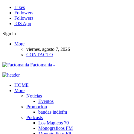
Likes
Followers
Followers
iOS App
Sign in
More
viernes, agosto 7, 2026
CONTACTO
Factomania -
HOME
More
Noticias
Eventos
Promocion
bandas indiefm
Podcasts
Los Magicos 70
Monograficos FM
Monograficos FP