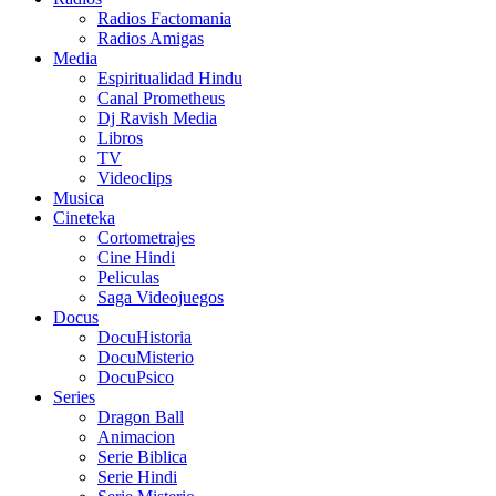
Radios Factomania
Radios Amigas
Media
Espiritualidad Hindu
Canal Prometheus
Dj Ravish Media
Libros
TV
Videoclips
Musica
Cineteka
Cortometrajes
Cine Hindi
Peliculas
Saga Videojuegos
Docus
DocuHistoria
DocuMisterio
DocuPsico
Series
Dragon Ball
Animacion
Serie Biblica
Serie Hindi