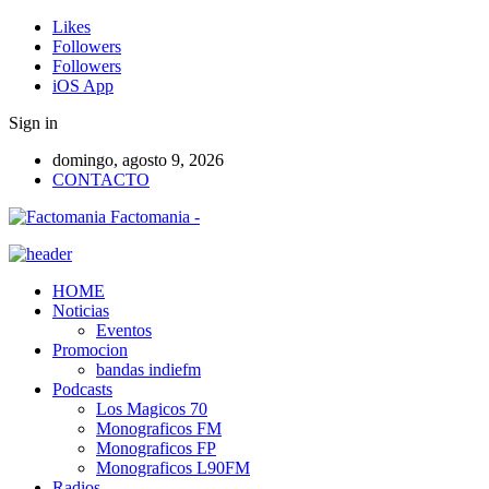
Likes
Followers
Followers
iOS App
Sign in
domingo, agosto 9, 2026
CONTACTO
Factomania -
HOME
Noticias
Eventos
Promocion
bandas indiefm
Podcasts
Los Magicos 70
Monograficos FM
Monograficos FP
Monograficos L90FM
Radios