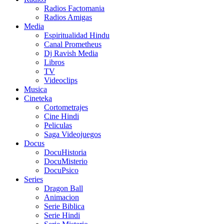
Radios Factomania
Radios Amigas
Media
Espiritualidad Hindu
Canal Prometheus
Dj Ravish Media
Libros
TV
Videoclips
Musica
Cineteka
Cortometrajes
Cine Hindi
Peliculas
Saga Videojuegos
Docus
DocuHistoria
DocuMisterio
DocuPsico
Series
Dragon Ball
Animacion
Serie Biblica
Serie Hindi