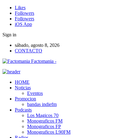
Likes
Followers
Followers
iOS App
Sign in
sábado, agosto 8, 2026
CONTACTO
Factomania -
HOME
Noticias
Eventos
Promocion
bandas indiefm
Podcasts
Los Magicos 70
Monograficos FM
Monograficos FP
Monograficos L90FM
Radios