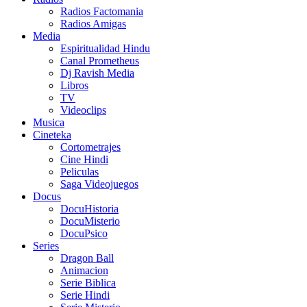
Radios Factomania
Radios Amigas
Media
Espiritualidad Hindu
Canal Prometheus
Dj Ravish Media
Libros
TV
Videoclips
Musica
Cineteka
Cortometrajes
Cine Hindi
Peliculas
Saga Videojuegos
Docus
DocuHistoria
DocuMisterio
DocuPsico
Series
Dragon Ball
Animacion
Serie Biblica
Serie Hindi