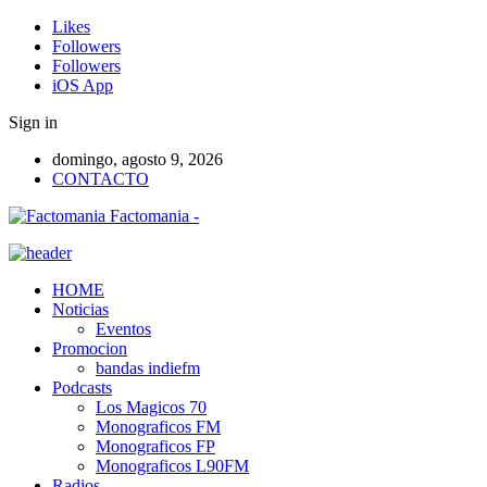
Likes
Followers
Followers
iOS App
Sign in
domingo, agosto 9, 2026
CONTACTO
Factomania -
HOME
Noticias
Eventos
Promocion
bandas indiefm
Podcasts
Los Magicos 70
Monograficos FM
Monograficos FP
Monograficos L90FM
Radios