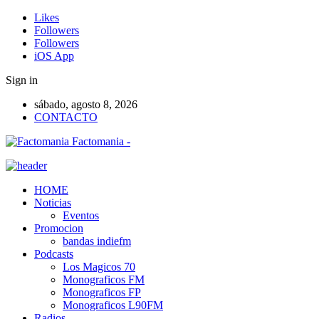
Likes
Followers
Followers
iOS App
Sign in
sábado, agosto 8, 2026
CONTACTO
Factomania -
HOME
Noticias
Eventos
Promocion
bandas indiefm
Podcasts
Los Magicos 70
Monograficos FM
Monograficos FP
Monograficos L90FM
Radios