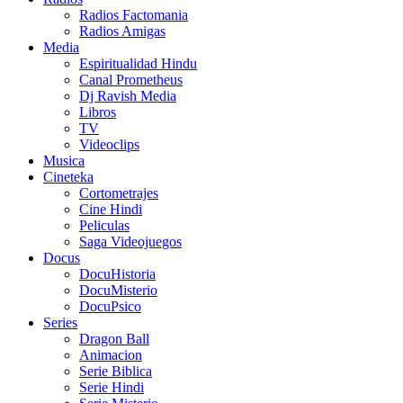
Radios Factomania
Radios Amigas
Media
Espiritualidad Hindu
Canal Prometheus
Dj Ravish Media
Libros
TV
Videoclips
Musica
Cineteka
Cortometrajes
Cine Hindi
Peliculas
Saga Videojuegos
Docus
DocuHistoria
DocuMisterio
DocuPsico
Series
Dragon Ball
Animacion
Serie Biblica
Serie Hindi