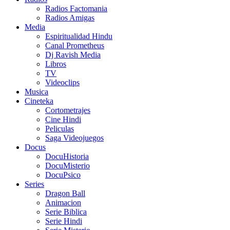
Radios Factomania
Radios Amigas
Media
Espiritualidad Hindu
Canal Prometheus
Dj Ravish Media
Libros
TV
Videoclips
Musica
Cineteka
Cortometrajes
Cine Hindi
Peliculas
Saga Videojuegos
Docus
DocuHistoria
DocuMisterio
DocuPsico
Series
Dragon Ball
Animacion
Serie Biblica
Serie Hindi