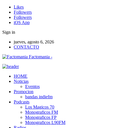
Likes
Followers
Followers
iOS App
Sign in
jueves, agosto 6, 2026
CONTACTO
Factomania -
HOME
Noticias
Eventos
Promocion
bandas indiefm
Podcasts
Los Magicos 70
Monograficos FM
Monograficos FP
Monograficos L90FM
Radios