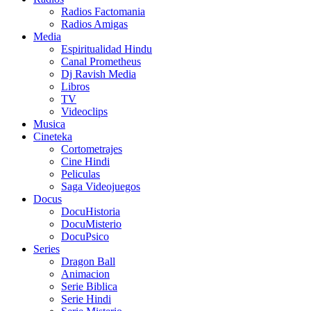
Radios Factomania
Radios Amigas
Media
Espiritualidad Hindu
Canal Prometheus
Dj Ravish Media
Libros
TV
Videoclips
Musica
Cineteka
Cortometrajes
Cine Hindi
Peliculas
Saga Videojuegos
Docus
DocuHistoria
DocuMisterio
DocuPsico
Series
Dragon Ball
Animacion
Serie Biblica
Serie Hindi