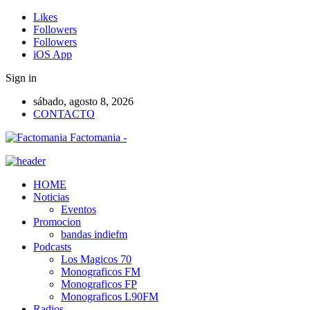
Likes
Followers
Followers
iOS App
Sign in
sábado, agosto 8, 2026
CONTACTO
Factomania -
HOME
Noticias
Eventos
Promocion
bandas indiefm
Podcasts
Los Magicos 70
Monograficos FM
Monograficos FP
Monograficos L90FM
Radios