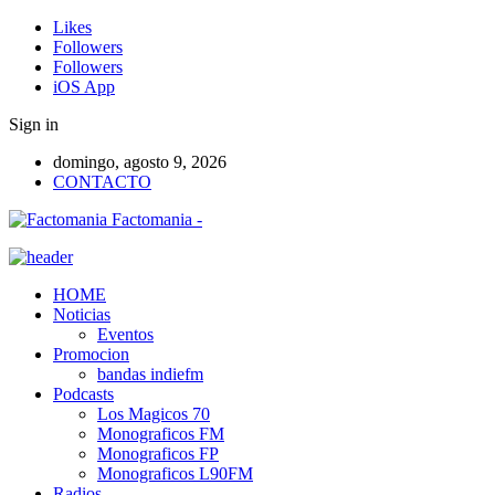
Likes
Followers
Followers
iOS App
Sign in
domingo, agosto 9, 2026
CONTACTO
Factomania -
HOME
Noticias
Eventos
Promocion
bandas indiefm
Podcasts
Los Magicos 70
Monograficos FM
Monograficos FP
Monograficos L90FM
Radios