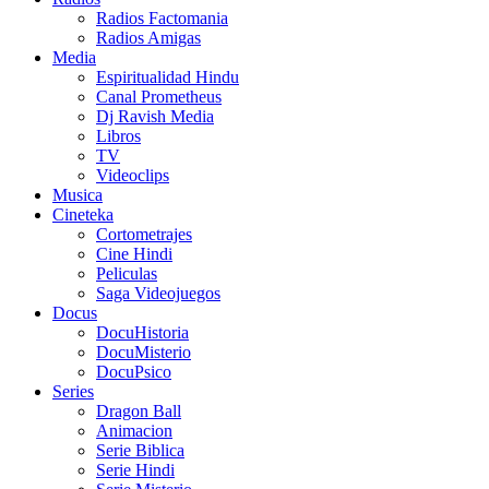
Radios Factomania
Radios Amigas
Media
Espiritualidad Hindu
Canal Prometheus
Dj Ravish Media
Libros
TV
Videoclips
Musica
Cineteka
Cortometrajes
Cine Hindi
Peliculas
Saga Videojuegos
Docus
DocuHistoria
DocuMisterio
DocuPsico
Series
Dragon Ball
Animacion
Serie Biblica
Serie Hindi