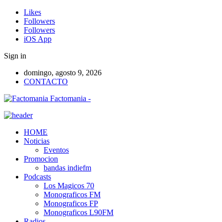
Likes
Followers
Followers
iOS App
Sign in
domingo, agosto 9, 2026
CONTACTO
Factomania -
HOME
Noticias
Eventos
Promocion
bandas indiefm
Podcasts
Los Magicos 70
Monograficos FM
Monograficos FP
Monograficos L90FM
Radios