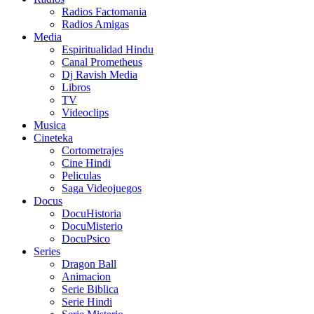
Radios Factomania
Radios Amigas
Media
Espiritualidad Hindu
Canal Prometheus
Dj Ravish Media
Libros
TV
Videoclips
Musica
Cineteka
Cortometrajes
Cine Hindi
Peliculas
Saga Videojuegos
Docus
DocuHistoria
DocuMisterio
DocuPsico
Series
Dragon Ball
Animacion
Serie Biblica
Serie Hindi