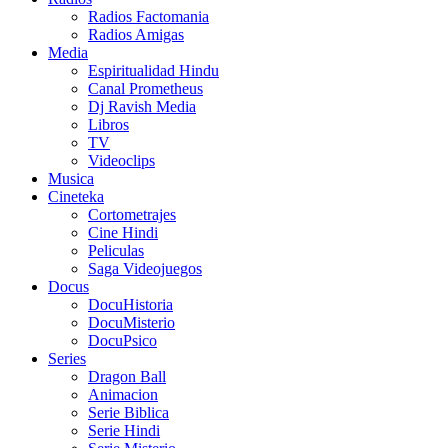
Radios Factomania
Radios Amigas
Media
Espiritualidad Hindu
Canal Prometheus
Dj Ravish Media
Libros
TV
Videoclips
Musica
Cineteka
Cortometrajes
Cine Hindi
Peliculas
Saga Videojuegos
Docus
DocuHistoria
DocuMisterio
DocuPsico
Series
Dragon Ball
Animacion
Serie Biblica
Serie Hindi