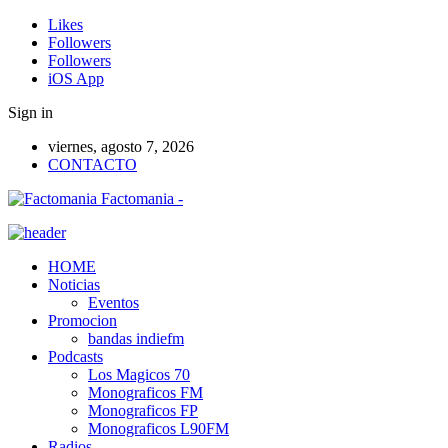
Likes
Followers
Followers
iOS App
Sign in
viernes, agosto 7, 2026
CONTACTO
Factomania -
HOME
Noticias
Eventos
Promocion
bandas indiefm
Podcasts
Los Magicos 70
Monograficos FM
Monograficos FP
Monograficos L90FM
Radios