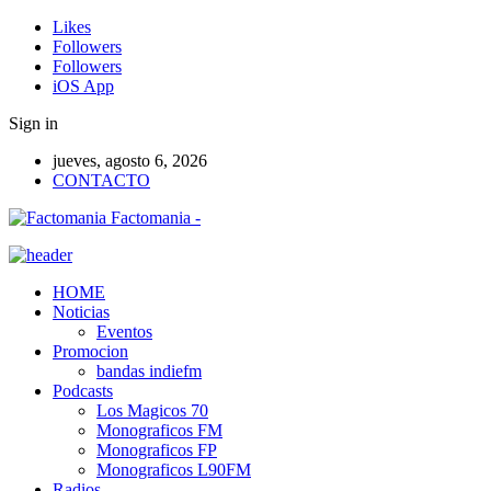
Likes
Followers
Followers
iOS App
Sign in
jueves, agosto 6, 2026
CONTACTO
Factomania -
HOME
Noticias
Eventos
Promocion
bandas indiefm
Podcasts
Los Magicos 70
Monograficos FM
Monograficos FP
Monograficos L90FM
Radios