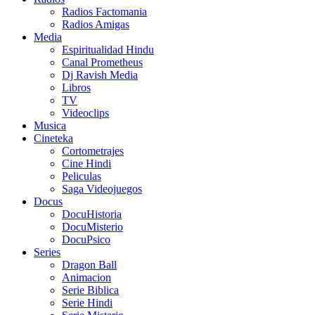
Radios Factomania
Radios Amigas
Media
Espiritualidad Hindu
Canal Prometheus
Dj Ravish Media
Libros
TV
Videoclips
Musica
Cineteka
Cortometrajes
Cine Hindi
Peliculas
Saga Videojuegos
Docus
DocuHistoria
DocuMisterio
DocuPsico
Series
Dragon Ball
Animacion
Serie Biblica
Serie Hindi