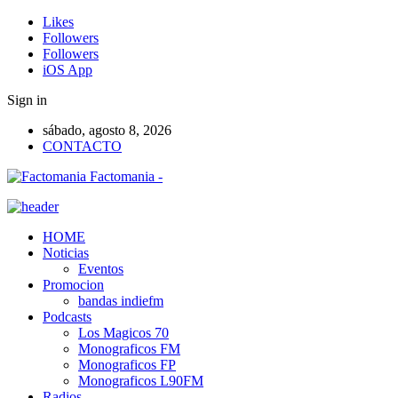
Likes
Followers
Followers
iOS App
Sign in
sábado, agosto 8, 2026
CONTACTO
Factomania -
HOME
Noticias
Eventos
Promocion
bandas indiefm
Podcasts
Los Magicos 70
Monograficos FM
Monograficos FP
Monograficos L90FM
Radios