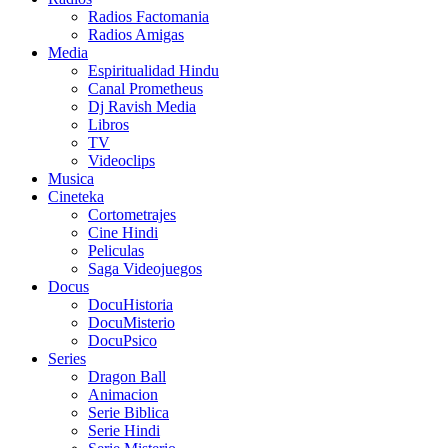
Radios Factomania
Radios Amigas
Media
Espiritualidad Hindu
Canal Prometheus
Dj Ravish Media
Libros
TV
Videoclips
Musica
Cineteka
Cortometrajes
Cine Hindi
Peliculas
Saga Videojuegos
Docus
DocuHistoria
DocuMisterio
DocuPsico
Series
Dragon Ball
Animacion
Serie Biblica
Serie Hindi