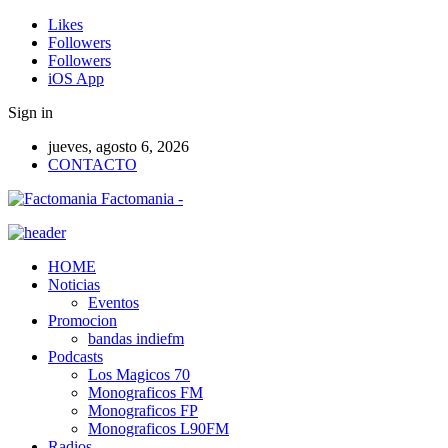
Likes
Followers
Followers
iOS App
Sign in
jueves, agosto 6, 2026
CONTACTO
Factomania -
HOME
Noticias
Eventos
Promocion
bandas indiefm
Podcasts
Los Magicos 70
Monograficos FM
Monograficos FP
Monograficos L90FM
Radios