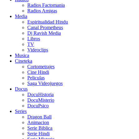
Radios Factomania
Radios Amigas
Media
Espiritualidad Hindu
Canal Prometheus
Dj Ravish Media
Libros
TV
Videoclips
Musica
Cineteka
Cortometrajes
Cine Hindi
Peliculas
Saga Videojuegos
Docus
DocuHistoria
DocuMisterio
DocuPsico
Series
Dragon Ball
Animacion
Serie Biblica
Serie Hindi