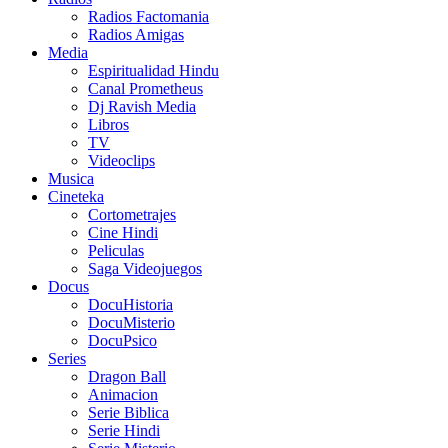
Radios Factomania
Radios Amigas
Media
Espiritualidad Hindu
Canal Prometheus
Dj Ravish Media
Libros
TV
Videoclips
Musica
Cineteka
Cortometrajes
Cine Hindi
Peliculas
Saga Videojuegos
Docus
DocuHistoria
DocuMisterio
DocuPsico
Series
Dragon Ball
Animacion
Serie Biblica
Serie Hindi