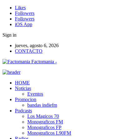
Likes
Followers
Followers
iOS App
Sign in
jueves, agosto 6, 2026
CONTACTO
Factomania -
HOME
Noticias
Eventos
Promocion
bandas indiefm
Podcasts
Los Magicos 70
Monograficos FM
Monograficos FP
Monograficos L90FM
Radios