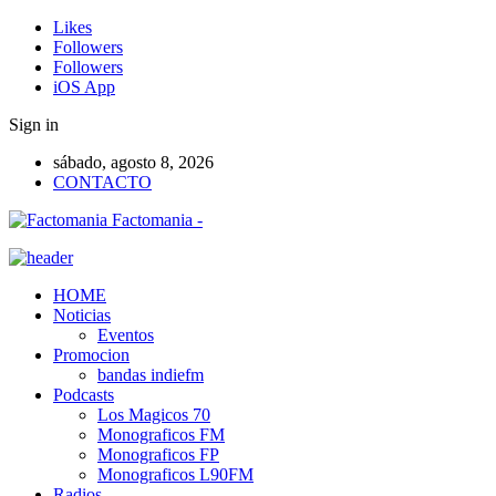
Likes
Followers
Followers
iOS App
Sign in
sábado, agosto 8, 2026
CONTACTO
Factomania -
HOME
Noticias
Eventos
Promocion
bandas indiefm
Podcasts
Los Magicos 70
Monograficos FM
Monograficos FP
Monograficos L90FM
Radios