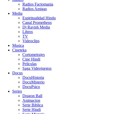
Radios Factomania
Radios Amigas
Media
Espiritualidad Hindu
Canal Prometheus
Dj Ravish Media
Libros
TV
Videoclips
Musica
Cineteka
Cortometrajes
Cine Hindi
Peliculas
Saga Videojuegos
Docus
DocuHistoria
DocuMisterio
DocuPsico
Series
Dragon Ball
Animacion
Serie Biblica
Serie Hindi