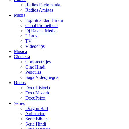
Radios Factomania
Radios Amigas
Media
Espiritualidad Hindu
Canal Prometheus
Dj Ravish Media
Libros
TV
Videoclips
Musica
Cineteka
Cortometrajes
Cine Hindi
Peliculas
Saga Videojuegos
Docus
DocuHistoria
DocuMisterio
DocuPsico
Series
Dragon Ball
Animacion
Serie Biblica
Serie Hindi