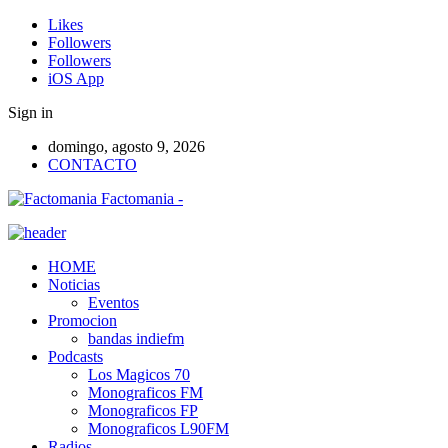
Likes
Followers
Followers
iOS App
Sign in
domingo, agosto 9, 2026
CONTACTO
Factomania -
HOME
Noticias
Eventos
Promocion
bandas indiefm
Podcasts
Los Magicos 70
Monograficos FM
Monograficos FP
Monograficos L90FM
Radios