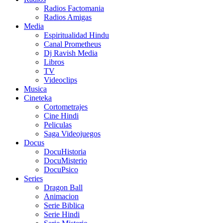
Radios Factomania
Radios Amigas
Media
Espiritualidad Hindu
Canal Prometheus
Dj Ravish Media
Libros
TV
Videoclips
Musica
Cineteka
Cortometrajes
Cine Hindi
Peliculas
Saga Videojuegos
Docus
DocuHistoria
DocuMisterio
DocuPsico
Series
Dragon Ball
Animacion
Serie Biblica
Serie Hindi