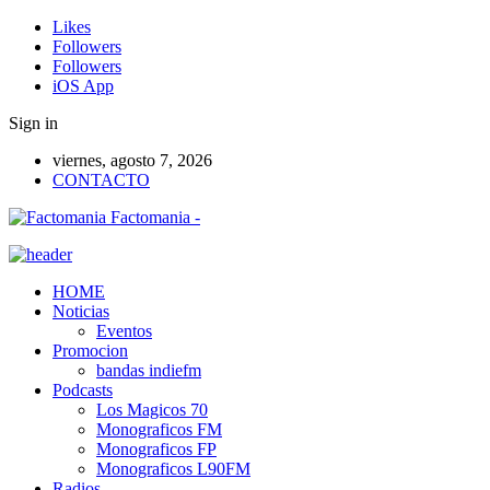
Likes
Followers
Followers
iOS App
Sign in
viernes, agosto 7, 2026
CONTACTO
Factomania -
HOME
Noticias
Eventos
Promocion
bandas indiefm
Podcasts
Los Magicos 70
Monograficos FM
Monograficos FP
Monograficos L90FM
Radios