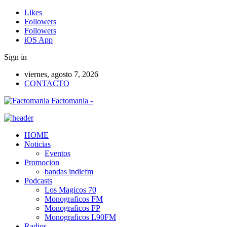
Likes
Followers
Followers
iOS App
Sign in
viernes, agosto 7, 2026
CONTACTO
Factomania -
HOME
Noticias
Eventos
Promocion
bandas indiefm
Podcasts
Los Magicos 70
Monograficos FM
Monograficos FP
Monograficos L90FM
Radios