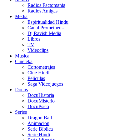
Radios Factomania
Radios Amigas
Media
Espiritualidad Hindu
Canal Prometheus
Dj Ravish Media
Libros
TV
Videoclips
Musica
Cineteka
Cortometrajes
Cine Hindi
Peliculas
Saga Videojuegos
Docus
DocuHistoria
DocuMisterio
DocuPsico
Series
Dragon Ball
Animacion
Serie Biblica
Serie Hindi