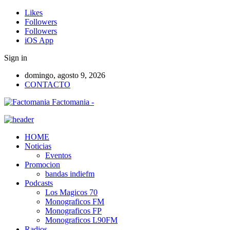
Likes
Followers
Followers
iOS App
Sign in
domingo, agosto 9, 2026
CONTACTO
Factomania -
HOME
Noticias
Eventos
Promocion
bandas indiefm
Podcasts
Los Magicos 70
Monograficos FM
Monograficos FP
Monograficos L90FM
Radios