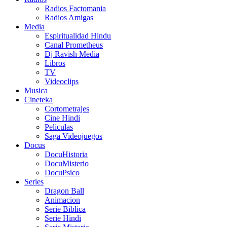
Radios Factomania
Radios Amigas
Media
Espiritualidad Hindu
Canal Prometheus
Dj Ravish Media
Libros
TV
Videoclips
Musica
Cineteka
Cortometrajes
Cine Hindi
Peliculas
Saga Videojuegos
Docus
DocuHistoria
DocuMisterio
DocuPsico
Series
Dragon Ball
Animacion
Serie Biblica
Serie Hindi