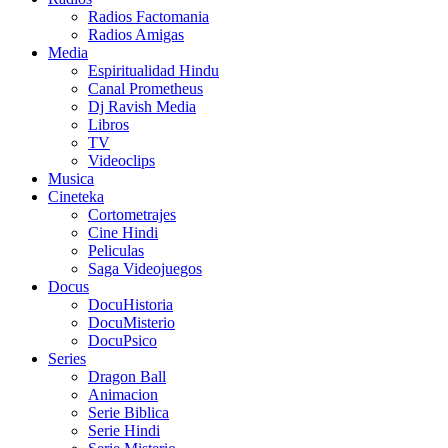
Radios Factomania
Radios Amigas
Media
Espiritualidad Hindu
Canal Prometheus
Dj Ravish Media
Libros
TV
Videoclips
Musica
Cineteka
Cortometrajes
Cine Hindi
Peliculas
Saga Videojuegos
Docus
DocuHistoria
DocuMisterio
DocuPsico
Series
Dragon Ball
Animacion
Serie Biblica
Serie Hindi