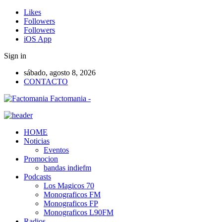
Likes
Followers
Followers
iOS App
Sign in
sábado, agosto 8, 2026
CONTACTO
Factomania -
HOME
Noticias
Eventos
Promocion
bandas indiefm
Podcasts
Los Magicos 70
Monograficos FM
Monograficos FP
Monograficos L90FM
Radios