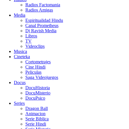
Radios Factomania
Radios Amigas
Media
Espiritualidad Hindu
Canal Prometheus
Dj Ravish Media
Libros
TV
Videoclips
Musica
Cineteka
Cortometrajes
Cine Hindi
Peliculas
Saga Videojuegos
Docus
DocuHistoria
DocuMisterio
DocuPsico
Series
Dragon Ball
Animacion
Serie Biblica
Serie Hindi