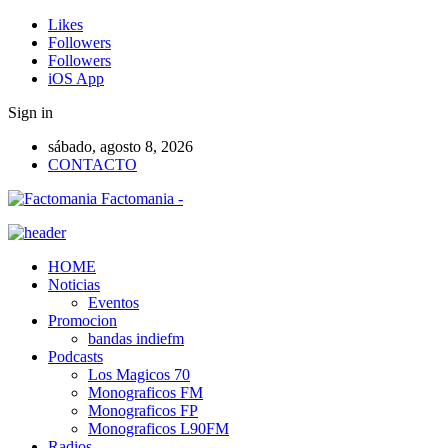
Likes
Followers
Followers
iOS App
Sign in
sábado, agosto 8, 2026
CONTACTO
Factomania -
HOME
Noticias
Eventos
Promocion
bandas indiefm
Podcasts
Los Magicos 70
Monograficos FM
Monograficos FP
Monograficos L90FM
Radios