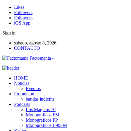
Likes
Followers
Followers
iOS App
Sign in
sábado, agosto 8, 2026
CONTACTO
Factomania -
HOME
Noticias
Eventos
Promocion
bandas indiefm
Podcasts
Los Magicos 70
Monograficos FM
Monograficos FP
Monograficos L90FM
Radios