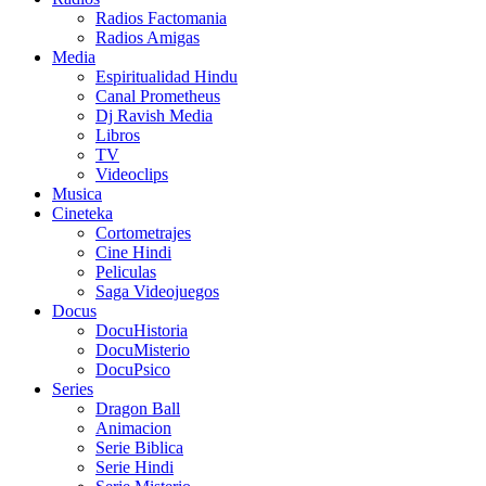
Radios Factomania
Radios Amigas
Media
Espiritualidad Hindu
Canal Prometheus
Dj Ravish Media
Libros
TV
Videoclips
Musica
Cineteka
Cortometrajes
Cine Hindi
Peliculas
Saga Videojuegos
Docus
DocuHistoria
DocuMisterio
DocuPsico
Series
Dragon Ball
Animacion
Serie Biblica
Serie Hindi