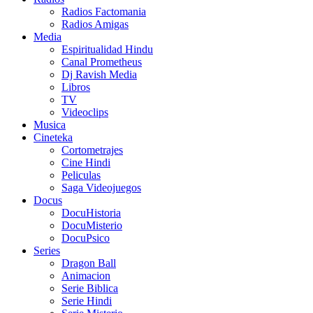
Radios Factomania
Radios Amigas
Media
Espiritualidad Hindu
Canal Prometheus
Dj Ravish Media
Libros
TV
Videoclips
Musica
Cineteka
Cortometrajes
Cine Hindi
Peliculas
Saga Videojuegos
Docus
DocuHistoria
DocuMisterio
DocuPsico
Series
Dragon Ball
Animacion
Serie Biblica
Serie Hindi