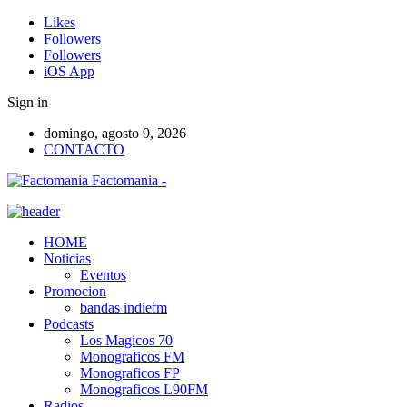
Likes
Followers
Followers
iOS App
Sign in
domingo, agosto 9, 2026
CONTACTO
Factomania -
HOME
Noticias
Eventos
Promocion
bandas indiefm
Podcasts
Los Magicos 70
Monograficos FM
Monograficos FP
Monograficos L90FM
Radios