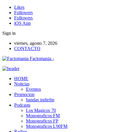
Likes
Followers
Followers
iOS App
Sign in
viernes, agosto 7, 2026
CONTACTO
Factomania -
HOME
Noticias
Eventos
Promocion
bandas indiefm
Podcasts
Los Magicos 70
Monograficos FM
Monograficos FP
Monograficos L90FM
Radios