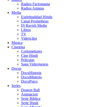
Radios Factomania
Radios Amigas
Media
Espiritualidad Hindu
Canal Prometheus
Dj Ravish Media
Libros
TV
Videoclips
Musica
Cineteka
Cortometrajes
Cine Hindi
Peliculas
Saga Videojuegos
Docus
DocuHistoria
DocuMisterio
DocuPsico
Series
Dragon Ball
Animacion
Serie Biblica
Serie Hindi