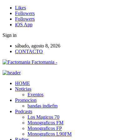
Likes
Followers
Followers
iOS App
Sign in
sábado, agosto 8, 2026
CONTACTO
Factomania -
HOME
Noticias
Eventos
Promocion
bandas indiefm
Podcasts
Los Magicos 70
Monograficos FM
Monograficos FP
Monograficos L90FM
Radios