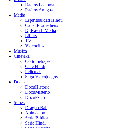
Radios Factomania
Radios Amigas
Media
Espiritualidad Hindu
Canal Prometheus
Dj Ravish Media
Libros
TV
Videoclips
Musica
Cineteka
Cortometrajes
Cine Hindi
Peliculas
Saga Videojuegos
Docus
DocuHistoria
DocuMisterio
DocuPsico
Series
Dragon Ball
Animacion
Serie Biblica
Serie Hindi