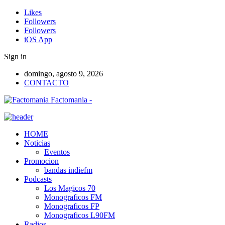
Likes
Followers
Followers
iOS App
Sign in
domingo, agosto 9, 2026
CONTACTO
Factomania -
HOME
Noticias
Eventos
Promocion
bandas indiefm
Podcasts
Los Magicos 70
Monograficos FM
Monograficos FP
Monograficos L90FM
Radios