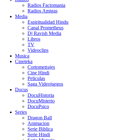
Radios Factomania
Radios Amigas
Media
Espiritualidad Hindu
Canal Prometheus
Dj Ravish Media
Libros
TV
Videoclips
Musica
Cineteka
Cortometrajes
Cine Hindi
Peliculas
Saga Videojuegos
Docus
DocuHistoria
DocuMisterio
DocuPsico
Series
Dragon Ball
Animacion
Serie Biblica
Serie Hindi