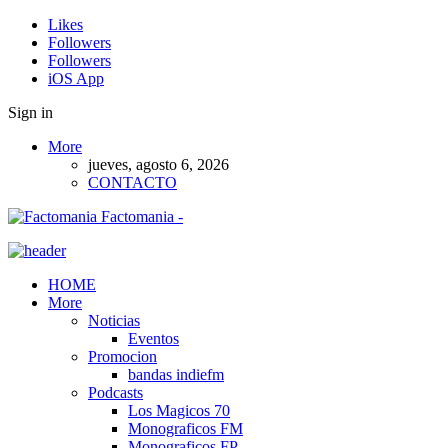
Likes
Followers
Followers
iOS App
Sign in
More
jueves, agosto 6, 2026
CONTACTO
Factomania -
HOME
More
Noticias
Eventos
Promocion
bandas indiefm
Podcasts
Los Magicos 70
Monograficos FM
Monograficos FP