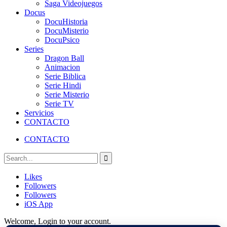
Saga Videojuegos
Docus
DocuHistoria
DocuMisterio
DocuPsico
Series
Dragon Ball
Animacion
Serie Biblica
Serie Hindi
Serie Misterio
Serie TV
Servicios
CONTACTO
CONTACTO
Likes
Followers
Followers
iOS App
Welcome, Login to your account.