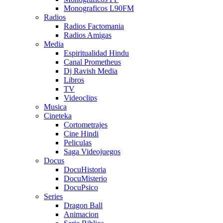
Monograficos L90FM
Radios
Radios Factomania
Radios Amigas
Media
Espiritualidad Hindu
Canal Prometheus
Dj Ravish Media
Libros
TV
Videoclips
Musica
Cineteka
Cortometrajes
Cine Hindi
Peliculas
Saga Videojuegos
Docus
DocuHistoria
DocuMisterio
DocuPsico
Series
Dragon Ball
Animacion