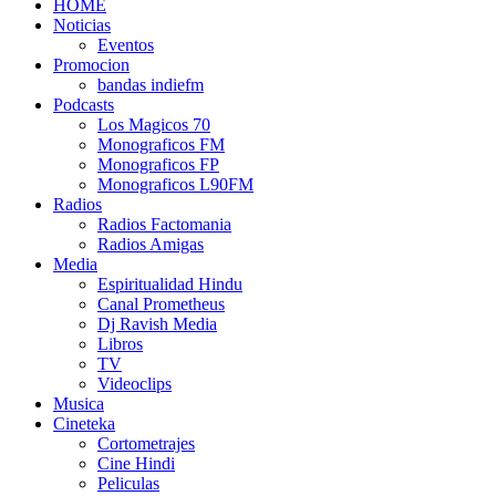
HOME
Noticias
Eventos
Promocion
bandas indiefm
Podcasts
Los Magicos 70
Monograficos FM
Monograficos FP
Monograficos L90FM
Radios
Radios Factomania
Radios Amigas
Media
Espiritualidad Hindu
Canal Prometheus
Dj Ravish Media
Libros
TV
Videoclips
Musica
Cineteka
Cortometrajes
Cine Hindi
Peliculas