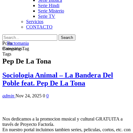
Serie Biblica
Serie Hindi
Serie Misterio
Serie TV
Servicios
CONTACTO
Posts
Categories
Browsing Tag
Tags
Pep De La Tona
Sociologia Animal – La Bandera Del
Poble feat. Pep De La Tona
admin
Nov 24, 2025
0
0
Nos dedicamos a la promocion musical y cultural GRATUITA a
través de Proyecto Factoría.
En nuestro portal incluimos tambien series, peliculas, cortos, etc. con