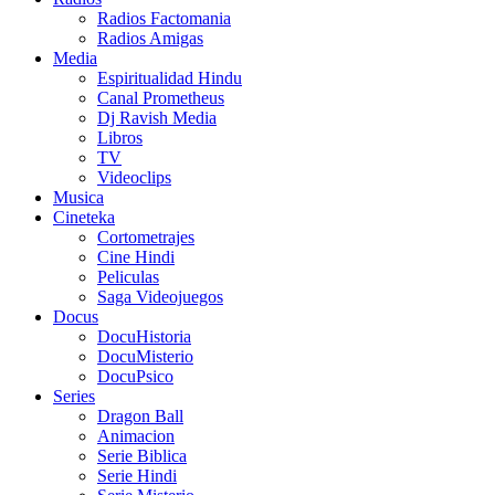
Radios Factomania
Radios Amigas
Media
Espiritualidad Hindu
Canal Prometheus
Dj Ravish Media
Libros
TV
Videoclips
Musica
Cineteka
Cortometrajes
Cine Hindi
Peliculas
Saga Videojuegos
Docus
DocuHistoria
DocuMisterio
DocuPsico
Series
Dragon Ball
Animacion
Serie Biblica
Serie Hindi