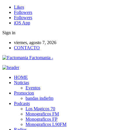
Likes
Followers
Followers
iOS App
Sign in
viernes, agosto 7, 2026
CONTACTO
Factomania -
HOME
Noticias
Eventos
Promocion
bandas indiefm
Podcasts
Los Magicos 70
Monograficos FM
Monograficos FP
Monograficos L90FM
Radios