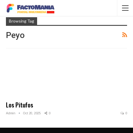
Browsing Tag
Peyo
Los Pitufos
Admin
Oct 20, 2025
0
0