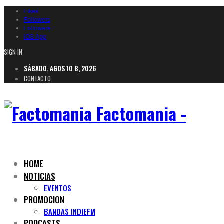
Likes
Followers
Followers
iOS App
SIGN IN
SÁBADO, AGOSTO 8, 2026
CONTACTO
Factomania -
HOME
NOTICIAS
EVENTOS
PROMOCION
BANDAS INDIEFM
PODCASTS