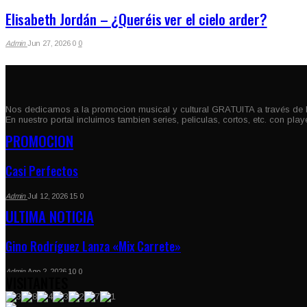
Elisabeth Jordán – ¿Queréis ver el cielo arder?
Admin
Jun 27, 2026
0
0
Nos dedicamos a la promocion musical y cultural GRATUITA a través de 
En nuestro portal incluimos tambien series, peliculas, cortos, etc. con pla
PROMOCION
Casi Perfectos
Admin
Jul 12, 2026
15
0
ULTIMA NOTICIA
Gino Rodríguez Lanza «Mix Carrete»
Admin
Ago 2, 2026
10
0
VISITANTES