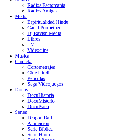
Radios Factomania
Radios Amigas
Media
Espiritualidad Hindu
Canal Prometheus
Dj Ravish Media
Libros
TV
Videoclips
Musica
Cineteka
Cortometrajes
Cine Hindi
Peliculas
Saga Videojuegos
Docus
DocuHistoria
DocuMisterio
DocuPsico
Series
Dragon Ball
Animacion
Serie Biblica
Serie Hindi