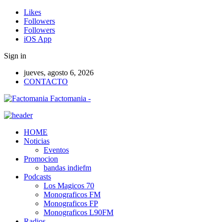
Likes
Followers
Followers
iOS App
Sign in
jueves, agosto 6, 2026
CONTACTO
Factomania -
HOME
Noticias
Eventos
Promocion
bandas indiefm
Podcasts
Los Magicos 70
Monograficos FM
Monograficos FP
Monograficos L90FM
Radios