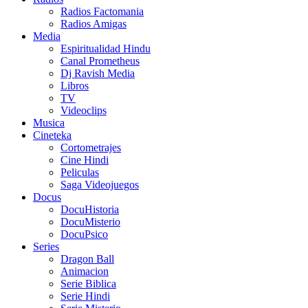
Radios Factomania
Radios Amigas
Media
Espiritualidad Hindu
Canal Prometheus
Dj Ravish Media
Libros
TV
Videoclips
Musica
Cineteka
Cortometrajes
Cine Hindi
Peliculas
Saga Videojuegos
Docus
DocuHistoria
DocuMisterio
DocuPsico
Series
Dragon Ball
Animacion
Serie Biblica
Serie Hindi