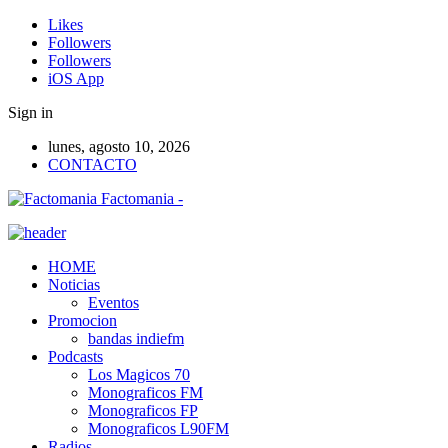
Likes
Followers
Followers
iOS App
Sign in
lunes, agosto 10, 2026
CONTACTO
Factomania -
HOME
Noticias
Eventos
Promocion
bandas indiefm
Podcasts
Los Magicos 70
Monograficos FM
Monograficos FP
Monograficos L90FM
Radios