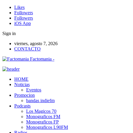
Likes
Followers
Followers
iOS App
Sign in
viernes, agosto 7, 2026
CONTACTO
Factomania -
HOME
Noticias
Eventos
Promocion
bandas indiefm
Podcasts
Los Magicos 70
Monograficos FM
Monograficos FP
Monograficos L90FM
Radios