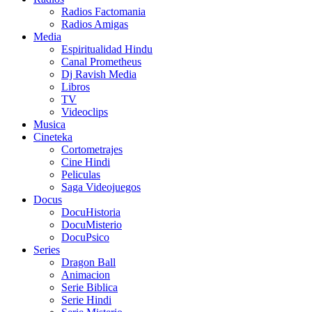
Radios Factomania
Radios Amigas
Media
Espiritualidad Hindu
Canal Prometheus
Dj Ravish Media
Libros
TV
Videoclips
Musica
Cineteka
Cortometrajes
Cine Hindi
Peliculas
Saga Videojuegos
Docus
DocuHistoria
DocuMisterio
DocuPsico
Series
Dragon Ball
Animacion
Serie Biblica
Serie Hindi