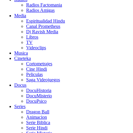
Radios Factomania
Radios Amigas
Media
Espiritualidad Hindu
Canal Prometheus
Dj Ravish Media
Libros
TV
Videoclips
Musica
Cineteka
Cortometrajes
Cine Hindi
Peliculas
Saga Videojuegos
Docus
DocuHistoria
DocuMisterio
DocuPsico
Series
Dragon Ball
Animacion
Serie Biblica
Serie Hindi