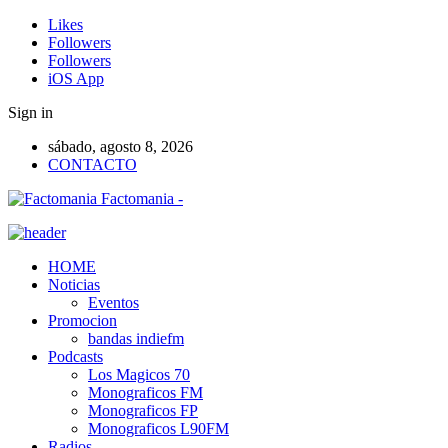
Likes
Followers
Followers
iOS App
Sign in
sábado, agosto 8, 2026
CONTACTO
Factomania -
HOME
Noticias
Eventos
Promocion
bandas indiefm
Podcasts
Los Magicos 70
Monograficos FM
Monograficos FP
Monograficos L90FM
Radios