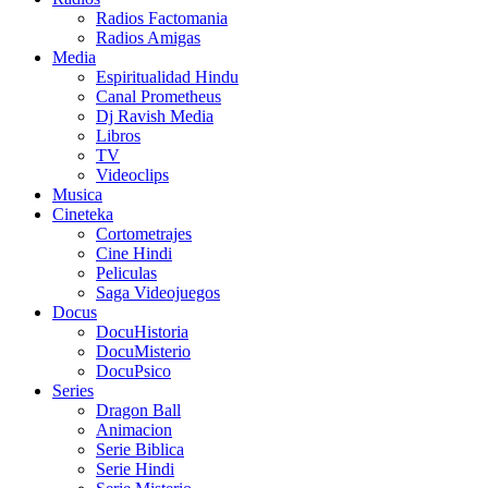
Radios Factomania
Radios Amigas
Media
Espiritualidad Hindu
Canal Prometheus
Dj Ravish Media
Libros
TV
Videoclips
Musica
Cineteka
Cortometrajes
Cine Hindi
Peliculas
Saga Videojuegos
Docus
DocuHistoria
DocuMisterio
DocuPsico
Series
Dragon Ball
Animacion
Serie Biblica
Serie Hindi