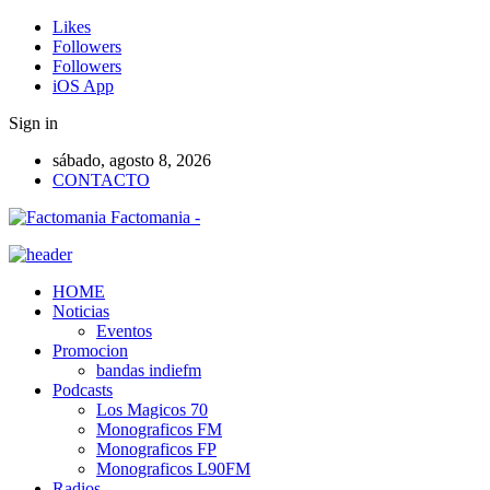
Likes
Followers
Followers
iOS App
Sign in
sábado, agosto 8, 2026
CONTACTO
Factomania -
HOME
Noticias
Eventos
Promocion
bandas indiefm
Podcasts
Los Magicos 70
Monograficos FM
Monograficos FP
Monograficos L90FM
Radios