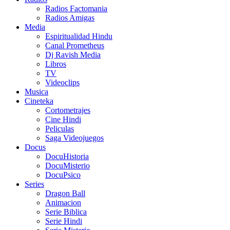
Radios Factomania
Radios Amigas
Media
Espiritualidad Hindu
Canal Prometheus
Dj Ravish Media
Libros
TV
Videoclips
Musica
Cineteka
Cortometrajes
Cine Hindi
Peliculas
Saga Videojuegos
Docus
DocuHistoria
DocuMisterio
DocuPsico
Series
Dragon Ball
Animacion
Serie Biblica
Serie Hindi