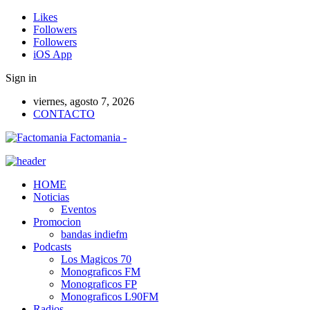
Likes
Followers
Followers
iOS App
Sign in
viernes, agosto 7, 2026
CONTACTO
Factomania -
HOME
Noticias
Eventos
Promocion
bandas indiefm
Podcasts
Los Magicos 70
Monograficos FM
Monograficos FP
Monograficos L90FM
Radios