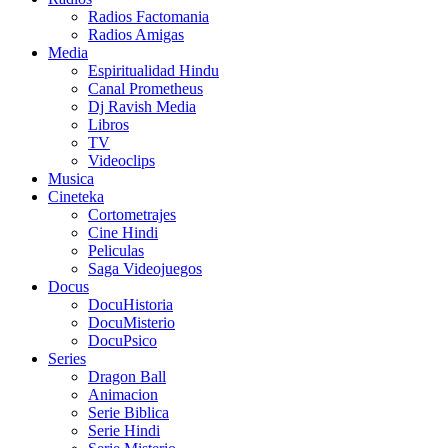
Radios Factomania
Radios Amigas
Media
Espiritualidad Hindu
Canal Prometheus
Dj Ravish Media
Libros
TV
Videoclips
Musica
Cineteka
Cortometrajes
Cine Hindi
Peliculas
Saga Videojuegos
Docus
DocuHistoria
DocuMisterio
DocuPsico
Series
Dragon Ball
Animacion
Serie Biblica
Serie Hindi