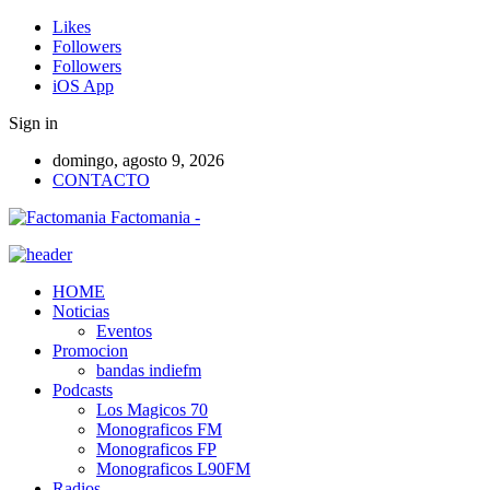
Likes
Followers
Followers
iOS App
Sign in
domingo, agosto 9, 2026
CONTACTO
Factomania -
HOME
Noticias
Eventos
Promocion
bandas indiefm
Podcasts
Los Magicos 70
Monograficos FM
Monograficos FP
Monograficos L90FM
Radios