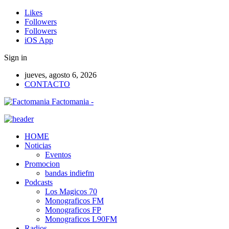
Likes
Followers
Followers
iOS App
Sign in
jueves, agosto 6, 2026
CONTACTO
Factomania -
HOME
Noticias
Eventos
Promocion
bandas indiefm
Podcasts
Los Magicos 70
Monograficos FM
Monograficos FP
Monograficos L90FM
Radios