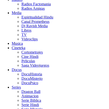
Radios Factomania
Radios Amigas
Media
Espiritualidad Hindu
Canal Prometheus
Dj Ravish Media
Libros
TV
Videoclips
Musica
Cineteka
Cortometrajes
Cine Hindi
Peliculas
Saga Videojuegos
Docus
DocuHistoria
DocuMisterio
DocuPsico
Series
Dragon Ball
Animacion
Serie Biblica
Serie Hindi