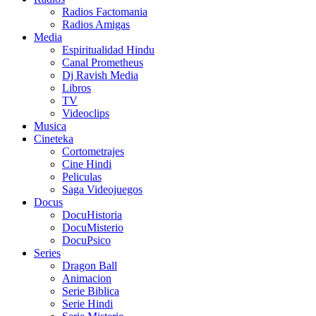
Radios Factomania
Radios Amigas
Media
Espiritualidad Hindu
Canal Prometheus
Dj Ravish Media
Libros
TV
Videoclips
Musica
Cineteka
Cortometrajes
Cine Hindi
Peliculas
Saga Videojuegos
Docus
DocuHistoria
DocuMisterio
DocuPsico
Series
Dragon Ball
Animacion
Serie Biblica
Serie Hindi