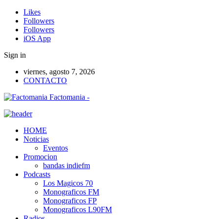
Likes
Followers
Followers
iOS App
Sign in
viernes, agosto 7, 2026
CONTACTO
Factomania -
HOME
Noticias
Eventos
Promocion
bandas indiefm
Podcasts
Los Magicos 70
Monograficos FM
Monograficos FP
Monograficos L90FM
Radios