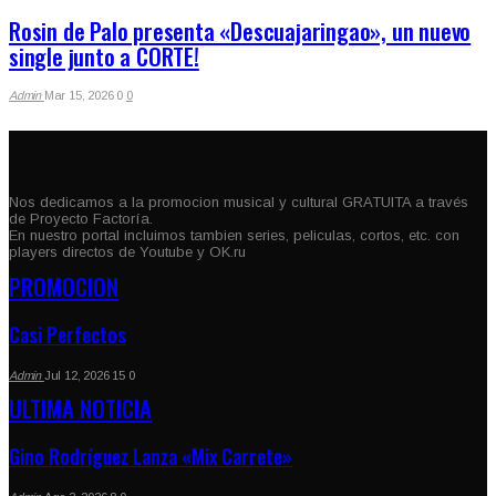
Rosin de Palo presenta «Descuajaringao», un nuevo
single junto a CORTE!
Admin
Mar 15, 2026
0
0
Nos dedicamos a la promocion musical y cultural GRATUITA a través
de Proyecto Factoría.
En nuestro portal incluimos tambien series, peliculas, cortos, etc. con
players directos de Youtube y OK.ru
PROMOCION
Casi Perfectos
Admin
Jul 12, 2026
15
0
ULTIMA NOTICIA
Gino Rodríguez Lanza «Mix Carrete»