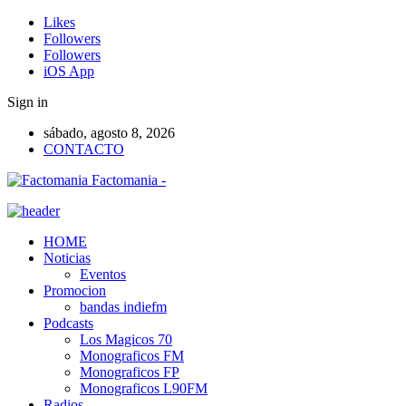
Likes
Followers
Followers
iOS App
Sign in
sábado, agosto 8, 2026
CONTACTO
Factomania -
HOME
Noticias
Eventos
Promocion
bandas indiefm
Podcasts
Los Magicos 70
Monograficos FM
Monograficos FP
Monograficos L90FM
Radios