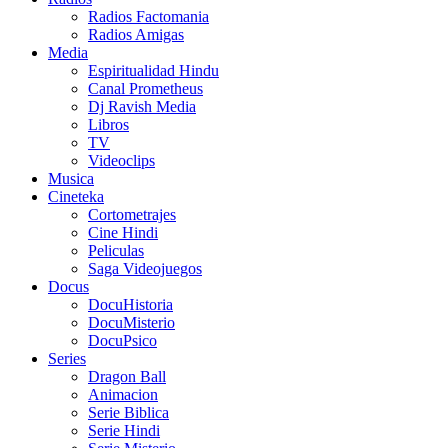
Radios Factomania
Radios Amigas
Media
Espiritualidad Hindu
Canal Prometheus
Dj Ravish Media
Libros
TV
Videoclips
Musica
Cineteka
Cortometrajes
Cine Hindi
Peliculas
Saga Videojuegos
Docus
DocuHistoria
DocuMisterio
DocuPsico
Series
Dragon Ball
Animacion
Serie Biblica
Serie Hindi