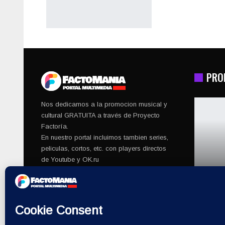
PRO
Nos dedicamos a la promocion musical y
cultural GRATUITA a través de Proyecto
Factoría.
En nuestro portal incluimos tambien series,
peliculas, cortos, etc. con players directos
de Youtube y OK.ru
© 2026 - Factomania. All Rights Reserved.