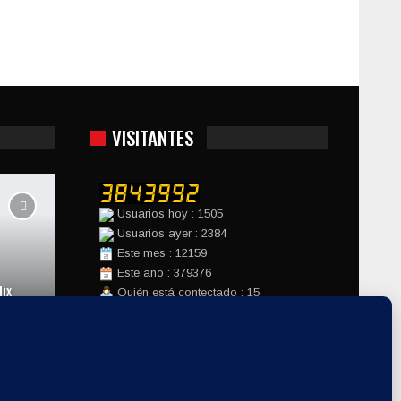
VISITANTES
Usuarios hoy : 1505
Usuarios ayer : 2384
Este mes : 12159
Este año : 379376
ix
Quién está contectado : 15
Hora del servidor : 2026-08-08
Website Design:
Factomania